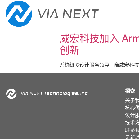
关于我
威宏科技加入 Arm 
创新
系统级IC设计服务领导厂商威宏科技（VI
探索
关于
核心
设计
技术
联系
最新