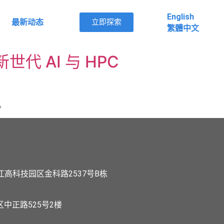
English
最新动态
立即探索
English
立即探索
繁體中文
繁體中文
世代 AI 与 HPC
。
8
高科技园区金科路2537号B栋
3
区中正路525号2楼